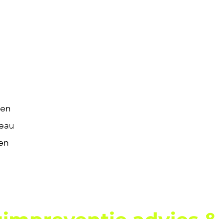
len
veau
en